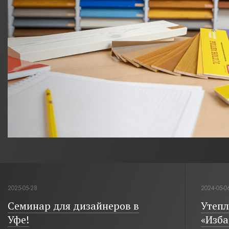
2025-05-28
2024-05-0
Семинар для дизайнеров в
Утепл
Уфе!
«Изба