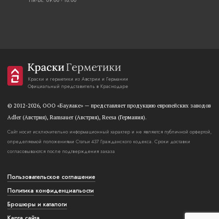
Пн-Вс: 09:00 - 18:00
Краски и герметики из Австрии и Германии
Официальный представитель в Краснодаре
© 2012-2026, OOO «Баулаке» — представляет продукцию европейских заводов
Adler (Австрия), Ramsauer (Австрия), Reesa (Германия).
Сайт носит исключительно информационный характер и не является публичной орфертой,
определяемой положениями Статьи 437 Гражданского кодекса. Сроки доставки
согласовываются после подтверждения заказа
Пользовательское соглашение
Политика конфиденциальости
Брошюры и каталоги
Карта сайта