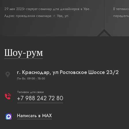
29 мая 2025г стартует семинар для дизайнеров в Уфе.
В телеви
Адрес проведения семинара: г. Уфа, ул.
переделы
Революционная,12. Время начала семинара 10:00.
интерьер
современн
бревенча
русская п
Шоу-рум
плетеные
г. Краснодар, ул Ростовское Шоссе 23/2
Пн-Вс: 09:00 - 18:00
Телефон для связи
+7 988 242 72 80
Написать в MAX