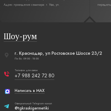
Адрес проведения семинара: г. Уфа, ул.
переделы
Революционная,12. Время начала семинара 10:00.
интерьер
современн
бревенча
русская п
Шоу-рум
плетеные
г. Краснодар, ул Ростовское Шоссе 23/2
Пн-Вс: 09:00 - 18:00
Телефон для связи
+7 988 242 72 80
Написать в MAX
Официальный Telegram-канал
@tgkraskigermetiki