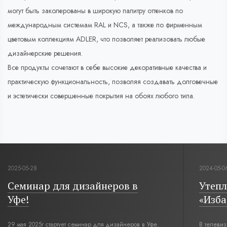
могут быть заколерованы в широкую палитру оттенков по
международным системам RAL и NCS, а также по фирменным
цветовым коллекциям ADLER, что позволяет реализовать любые
дизайнерские решения.
Все продукты сочетают в себе высокие декоративные качества и
практическую функциональность, позволяя создавать долговечные
и эстетически совершенные покрытия на обоях любого типа.
2025-05-28
2024-05-0
Семинар для дизайнеров в
Утепл
Уфе!
«Изба
29 мая 2025г стартует семинар для дизайнеров в Уфе.
В телеви