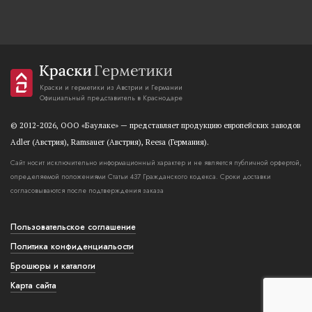
Краски и герметики из Австрии и Германии
Официальный представитель в Краснодаре
© 2012-2026, OOO «Баулаке» — представляет продукцию европейских заводов
Adler (Австрия), Ramsauer (Австрия), Reesa (Германия).
Сайт носит исключительно информационный характер и не является публичной орфертой,
определяемой положениями Статьи 437 Гражданского кодекса. Сроки доставки
согласовываются после подтверждения заказа
Пользовательское соглашение
Политика конфиденциальости
Брошюры и каталоги
Карта сайта